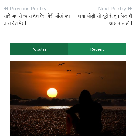
navigation
Previous Poetry:
Next Poetry
सारे जग से न्यारा देश मेरा, मेरी आँखों का
माना थोड़ी सी दूरी है, तुम फिर भी
तारा देश मेरा!
आस पास हो !
Popular
Recent